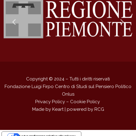
Previous
Ne
Slide
Sli
Copyright © 2024 – Tutti i diritti riservati
Fondazione Luigi Firpo Centro di Studi sul Pensiero Politico
Onlus
Privacy Policy
–
Cookie Policy
Made by
Keart
| powered by
RCG