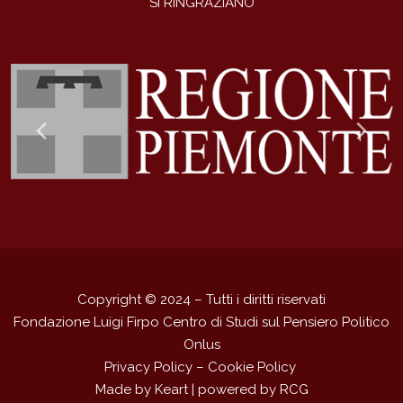
SI RINGRAZIANO
Previous
Ne
Slide
Sli
Copyright © 2024 – Tutti i diritti riservati
Fondazione Luigi Firpo Centro di Studi sul Pensiero Politico
Onlus
Privacy Policy
–
Cookie Policy
Made by
Keart
| powered by
RCG