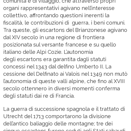
comunità e di villaggio, che attraverso propri
organi rappresentativi agivano nell’interesse
collettivo, affrontando questioni inerenti la
fiscalità, le contribuzioni di guerra, i beni comuni.
Tra queste, gli escartons del Brianzonese agivano
dal XIV secolo in una regione di frontiera
posizionata sul versante francese e su quello
italiano delle Alpi Cozie. L’autonomia
degli escartons era garantita dagli statuti
concessi nel 1343 dal delfino Umberto II. La
cessione del Delfinato ai Valois nel 1349 non mutò
l’autonomia di queste valli alpine, che fino al XVIII
secolo ottennero in diversi momenti conferma
degli statuti dai re di Francia.
La guerra di successione spagnola e il trattato di
Utrecht del 1713 comportarono la divisione
dell’antico baliaggio delle montagne; tre dei
cinque escartons furono ceduti agli Stati sabaudi,