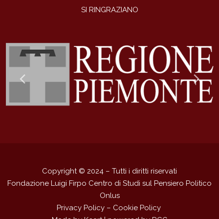
SI RINGRAZIANO
Previous
Ne
Slide
Sli
Copyright © 2024 – Tutti i diritti riservati
Fondazione Luigi Firpo Centro di Studi sul Pensiero Politico
Onlus
Privacy Policy
–
Cookie Policy