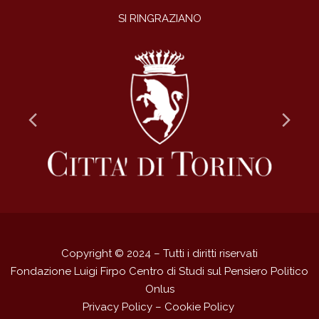
SI RINGRAZIANO
Previous
Ne
Slide
Sli
Copyright © 2024 – Tutti i diritti riservati
Fondazione Luigi Firpo Centro di Studi sul Pensiero Politico
Onlus
Privacy Policy
–
Cookie Policy