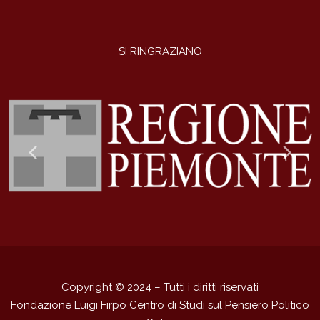
SI RINGRAZIANO
Previous
Ne
Slide
Sli
Copyright © 2024 – Tutti i diritti riservati
Fondazione Luigi Firpo Centro di Studi sul Pensiero Politico