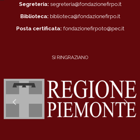
Segreteria:
segreteria@fondazionefirpo.it
Biblioteca:
biblioteca@fondazionefirpo.it
Posta certificata:
fondazionefirpoto@pec.it
SI RINGRAZIANO
Previous
Ne
Slide
Sli