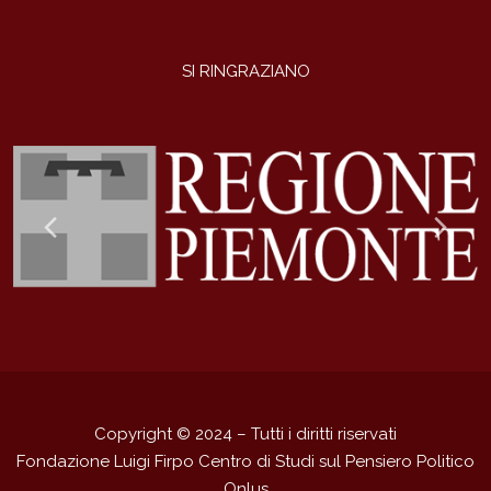
SI RINGRAZIANO
Previous
Ne
Slide
Sli
Copyright © 2024 – Tutti i diritti riservati
Fondazione Luigi Firpo Centro di Studi sul Pensiero Politico
Onlus