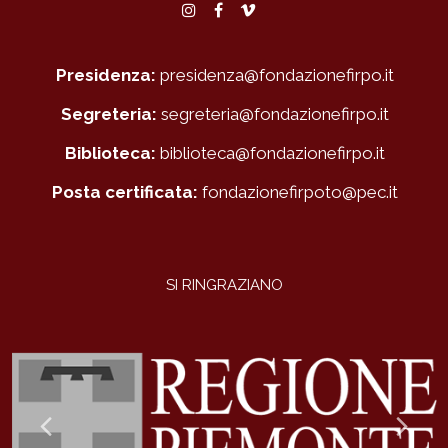
Instagram
Facebook
Vimeo
Presidenza:
presidenza@fondazionefirpo.it
Segreteria:
segreteria@fondazionefirpo.it
Biblioteca:
biblioteca@fondazionefirpo.it
Posta certificata:
fondazionefirpoto@pec.it
SI RINGRAZIANO
Previous
Ne