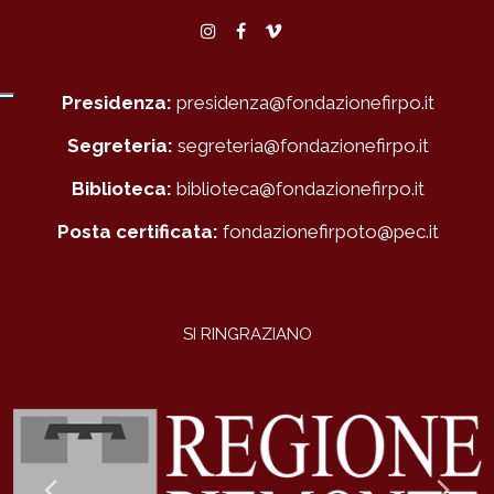
Instagram
Facebook
Vimeo
Presidenza:
presidenza@fondazionefirpo.it
Segreteria:
segreteria@fondazionefirpo.it
Biblioteca:
biblioteca@fondazionefirpo.it
Posta certificata:
fondazionefirpoto@pec.it
SI RINGRAZIANO
Previous
Ne