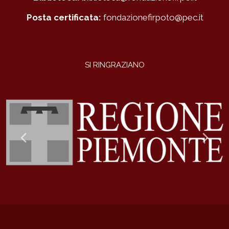
Posta certificata:
fondazionefirpoto@pec.it
SI RINGRAZIANO
Previous
Ne
Slide
Sli