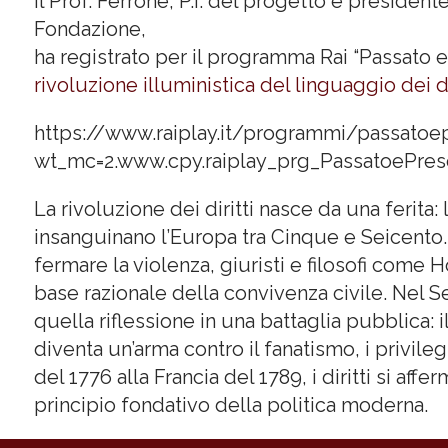
Il Prof. Ferrone, P.I. del progetto e president
Fondazione,
ha registrato per il programma Rai “Passato 
rivoluzione illuministica del linguaggio dei dir
https://www.raiplay.it/programmi/passatoe
wt_mc=2.www.cpy.raiplay_prg_PassatoePres
La rivoluzione dei diritti nasce da una ferita:
insanguinano l’Europa tra Cinque e Seicento.
fermare la violenza, giuristi e filosofi com
base razionale della convivenza civile. Nel S
quella riflessione in una battaglia pubblica: i
diventa un’arma contro il fanatismo, i privilegi
del 1776 alla Francia del 1789, i diritti si af
principio fondativo della politica moderna.