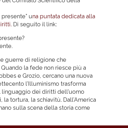
e del Comitato Scientifico della
e presente” u
na puntata dedicata alla
itti.
Di seguito il link:
presente?
ente.
 le guerre di religione che
 Quando la fede non riesce più a
e Hobbes e Grozio, cercano una nuova
ettecento l’Illuminismo trasforma
l linguaggio dei diritti dell’uomo
, la tortura, la schiavitù. Dall’America
fermano sulla scena della storia come