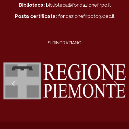
Biblioteca:
biblioteca@fondazionefirpo.it
Posta certificata:
fondazionefirpoto@pec.it
SI RINGRAZIANO
Previous
Ne
Slide
Sli